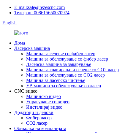
E-mail:sale@rezescnc.com
Телефон: 008615650070974
English
Дома
Ласерска машина
Машина за сечење со фибер ласер
Машина за обележување со фибер ласер
Ласерска машина за заварување
Машина за гравирање и сечење со CO2 ласер
Машина за обележување со CO2 ласер
Машина за ласерско чистење
УВ машина за обележување со ласер
CNC видео
Машинско видео
Управување со видео
Инсталирај видео
Додатоци и делови
Фибер ласер
CO2 ласер
Обиколка на компанијата