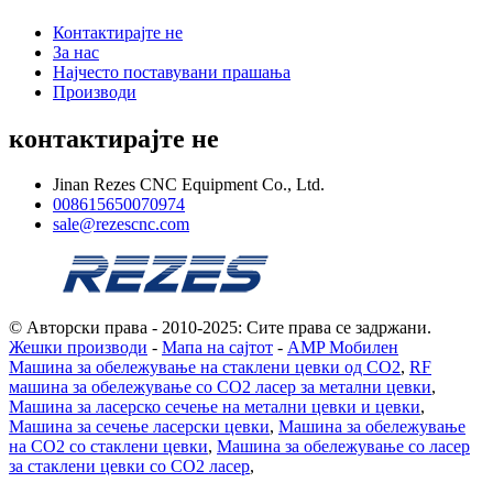
Контактирајте не
За нас
Најчесто поставувани прашања
Производи
контактирајте не
Jinan Rezes CNC Equipment Co., Ltd.
008615650070974
sale@rezescnc.com
© Авторски права - 2010-2025: Сите права се задржани.
Жешки производи
-
Мапа на сајтот
-
AMP Мобилен
Машина за обележување на стаклени цевки од CO2
,
RF
машина за обележување со CO2 ласер за метални цевки
,
Машина за ласерско сечење на метални цевки и цевки
,
Машина за сечење ласерски цевки
,
Машина за обележување
на CO2 со стаклени цевки
,
Машина за обележување со ласер
за стаклени цевки со CO2 ласер
,