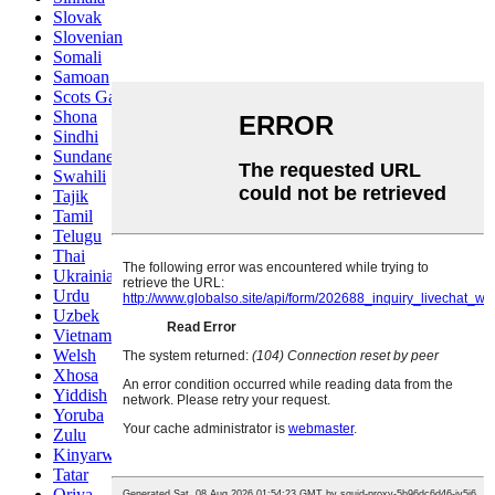
Slovak
Slovenian
Somali
Samoan
Scots Gaelic
Shona
Sindhi
Sundanese
Swahili
Tajik
Tamil
Telugu
Thai
Ukrainian
Urdu
Uzbek
Vietnamese
Welsh
Xhosa
Yiddish
Yoruba
Zulu
Kinyarwanda
Tatar
Oriya