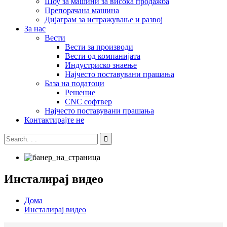
Шоу за машини за висока продажба
Препорачана машина
Дијаграм за истражување и развој
За нас
Вести
Вести за производи
Вести од компанијата
Индустриско знаење
Најчесто поставувани прашања
База на податоци
Решение
CNC софтвер
Најчесто поставувани прашања
Контактирајте не
Инсталирај видео
Дома
Инсталирај видео