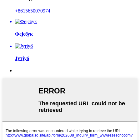
+8615650070974
Фејсбук
Јутјуб